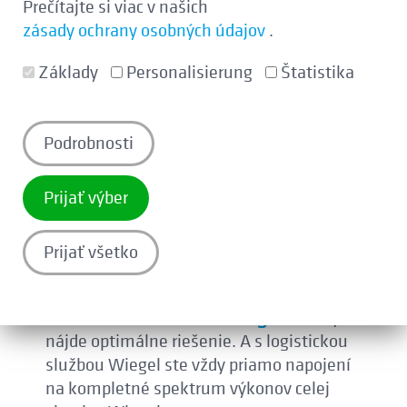
Prečítajte si viac v našich
špičkový výkon.
zásady ochrany osobných údajov
.
Základy
Personalisierung
Štatistika
Viac než 1.800 zamestnancov v 37
závodoch
v Nemecku, Rakúsku, Česku a
Podrobnosti
v Slovensku robia svojim nasadením a
svojim know-how zo spoločnosti Wiegel
Prijať výber
jednu z najvýkonnejších žiarových
zinkovní Európy.
Prijať všetko
V združení závodov Wiege
l sa vždy
nájde optimálne riešenie. A s logistickou
službou Wiegel ste vždy priamo napojení
na kompletné spektrum výkonov celej