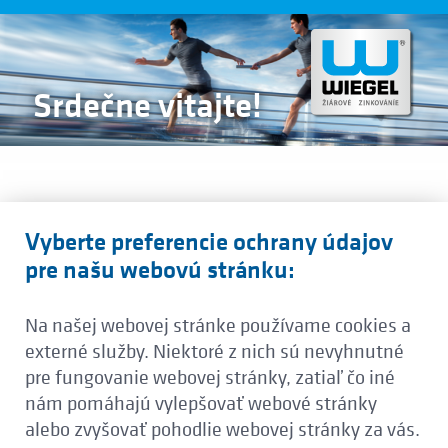
Srdečne vitajte!
Žiarové zinkovanie, práškové
Vyberte preferencie ochrany údajov
lakovanie:
pre našu webovú stránku:
Trvalá ochrana proti korózii je ako
štafetový beh - tímový šport. Pretože len
Na našej webovej stránke používame cookies a
tam, kde sa vytrénované ruky precízne
externé služby. Niektoré z nich sú nevyhnutné
spoja, kde sa s istotou ovládnu všetky
pre fungovanie webovej stránky, zatiaľ čo iné
súčasti procesu a každý samostatný krok
nám pomáhajú vylepšovať webové stránky
sa presadí so skúsenosťami, silou
alebo zvyšovať pohodlie webovej stránky za vás.
a obozretnosťou, vznikne na konci